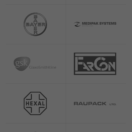
info@yourdomain.com
About us
Lorem ipsum dolor sit amet, consectetuer
adipiscing elit.
Aenean commodo ligula eget dolor. Aenean massa.
Cum sociis natoque penatibus et magnis dis parturient
montes, nascetur ridiculus mus. Donec quam felis,
ultricies nec.