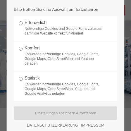
Bitte treffen Sie eine Auswahl um fortzufahren
Login
Erforderlich
Benutzername
Notwendige Cookies und Google Fonts zulassen
damit die Website korrekt funktioniert
Komfort
Referenzen
Es werden notwendige Cookies, Google Fonts,
Passwort
Google Maps, OpenStreetMap und Youtube
WELTWEIT EINE GUTE
geladen
REFERENZ
Statistik
Es werden notwendige Cookies, Google Fonts,
Anmelden
Google Maps, OpenStreetMap, Youtube und
Google Analytics geladen
Register
|
Lost your password?
Support
DATENSCHUTZERKLÄRUNG
IMPRESSUM
Wir denken, entwickeln und handeln